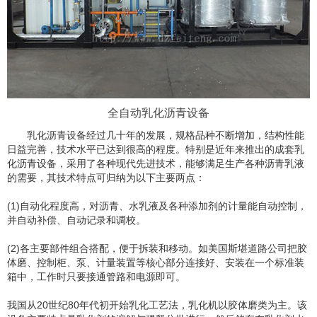
全自动乳化沥青设备
乳化沥青设备经过几十年的发展，规格品种不断增加，结构性能
日益完善，技术水平已达到很高的程度。特别是近年来推出的成套乳
化沥青设备，采用了各种现代先进技术，能够满足生产各种沥青乳液
的需要，其技术特点可归纳为以下主要两点：
(1)自动化程度高，对沥青、水乳液及各种添加剂的计量能自动控制，
并自动补偿、自动记录和调校。
(2)各主要部件组合搭配，便于拆装和移动。如美国斯堪道路公司把胶
体磨、控制柜、泵、计量装置等核心部分连接好、安装在一个标准装
箱中，工作时只要接通管路和电源即可。
我国从20世纪80年代初开始乳化工艺法，乳化机以胶体磨类为主。该