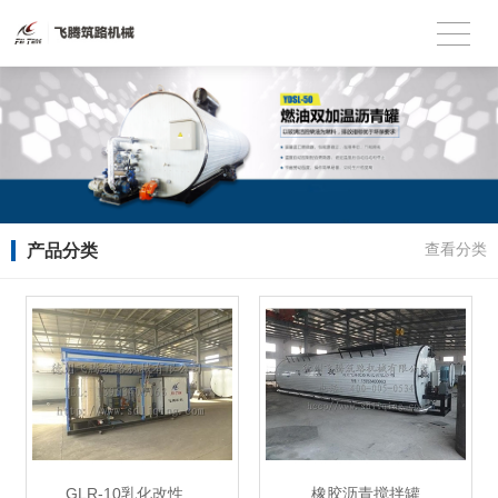
产品分类
查看分类
GLR-10乳化改性…
橡胶沥青搅拌罐