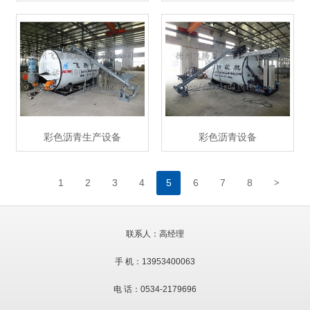
彩色沥青生产设备
彩色沥青设备
>
1
2
3
4
5
6
7
8
联系人：高经理
手 机：13953400063
电 话：0534-2179696