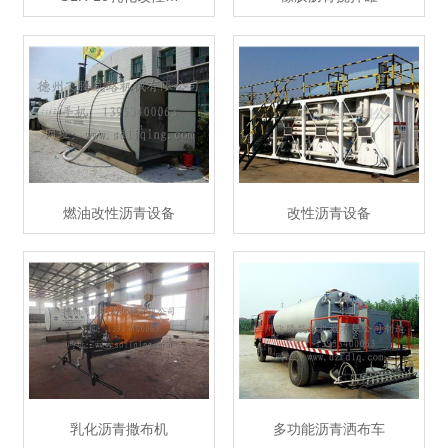
燃油改性沥青设备
改性沥青设备
乳化沥青撒布机
多功能沥青洒布车